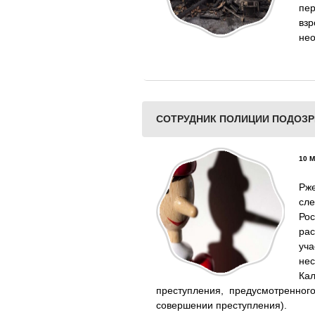
пер
вз
не
СОТРУДНИК ПОЛИЦИИ ПОДОЗР
10 М
Рж
сл
Ро
рас
уч
не
Ка
преступления, предусмотренног
совершении преступления).