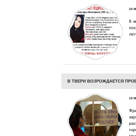
10 М
8 м
пос
лет
В ТВЕРИ ВОЗРОЖДАЕТСЯ ПРО
10 М
Фри
з
ра
го