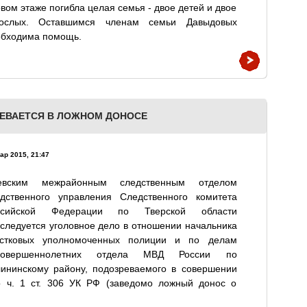
вом этаже погибла целая семья - двое детей и двое
рослых. Оставшимся членам семьи Давыдовых
обходима помощь.
ЕВАЕТСЯ В ЛОЖНОМ ДОНОСЕ
ар 2015, 21:47
евским межрайонным следственным отделом
едственного управления Следственного комитета
ссийской Федерации по Тверской области
следуется уголовное дело в отношении начальника
астковых уполномоченных полиции и по делам
совершеннолетних отдела МВД России по
лининскому району, подозреваемого в совершении
о ч. 1 ст. 306 УК РФ (заведомо ложный донос о