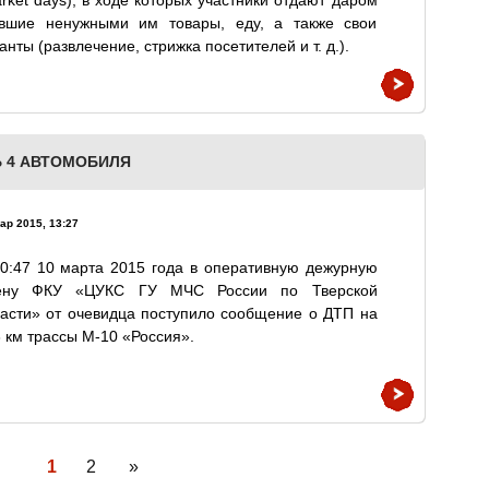
rket days), в ходе которых участники отдают даром
авшие ненужными им товары, еду, а также свои
анты (развлечение, стрижка посетителей и т. д.).
Ь 4 АВТОМОБИЛЯ
ар 2015, 13:27
0:47 10 марта 2015 года в оперативную дежурную
ену ФКУ «ЦУКС ГУ МЧС России по Тверской
асти» от очевидца поступило сообщение о ДТП на
 км трассы М-10 «Россия».
1
2
»