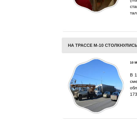
(ma
ст
тал
НА ТРАССЕ М-10 СТОЛКНУЛИС
10 М
В 1
см
обл
173