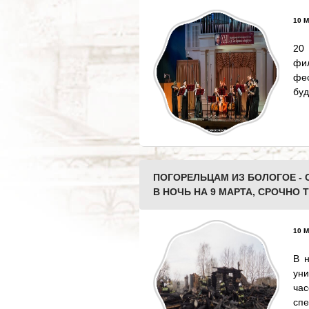
10 М
20
фи
фес
бу
ПОГОРЕЛЬЦАМ ИЗ БОЛОГОЕ - 
В НОЧЬ НА 9 МАРТА, СРОЧНО
10 М
В 
ун
час
сп