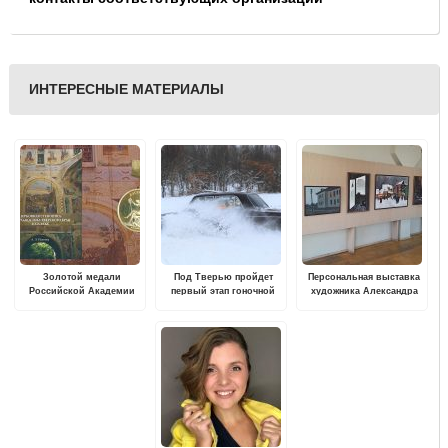
ИНТЕРЕСНЫЕ МАТЕРИАЛЫ
Золотой медали
Под Тверью пройдет
Персональная выставка
Российской Академии
первый этап гоночной
художника Александра
художеств удостоена
серии "12 месяцев"
Котова "Ритмы города"
монография о
церковной стенописи
северо-востока
Тверского края