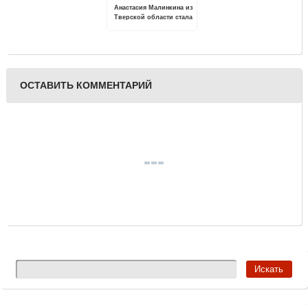
Анастасия Малинкина из
Тверской области стала
победителем II
всероссийской
просветительской
онлайн-экспедиции «Моя
страна – моя Россия»
ОСТАВИТЬ КОММЕНТАРИЙ