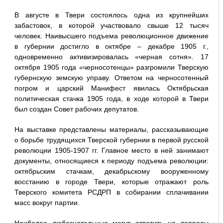
В августе в Твери состоялось одна из крупнейших
забастовок, в которой участвовало свыше 12 тысяч
человек. Наивысшего подъема революционное движение
в губернии достигло в октябре – декабре 1905 г.,
одновременно активизировалась «черная сотня». 17
октября 1905 года «черносотенцы» разгромили Тверскую
губернскую земскую управу. Ответом на черносотенный
погром и царский Манифест явилась Октябрьская
политическая стачка 1905 года, в ходе которой в Твери
был создан Совет рабочих депутатов.
На выставке представлены материалы, рассказывающие
о борьбе трудящихся Тверской губернии в первой русской
революции 1905-1907 гг. Главное место в ней занимают
документы, относящиеся к периоду подъема революции:
октябрьским стачкам, декабрьскому вооруженному
восстанию в городе Твери, которые отражают роль
Тверского комитета РСДРП в собирании сплачивании
масс вокруг партии.
Наиболее любознательные могут ответить на вопросы