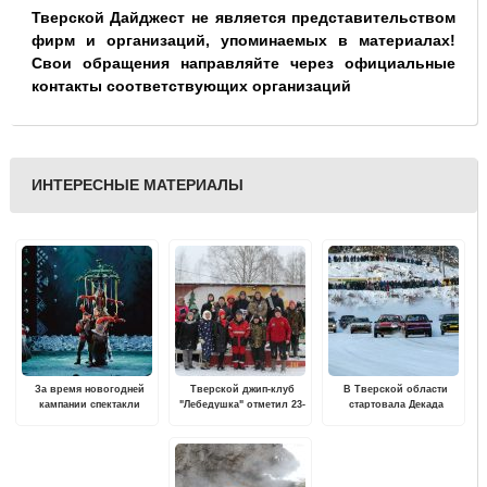
Тверской Дайджест не является представительством
фирм и организаций, упоминаемых в материалах!
Свои обращения направляйте через официальные
контакты соответствующих организаций
ИНТЕРЕСНЫЕ МАТЕРИАЛЫ
За время новогодней
Тверской джип-клуб
В Тверской области
кампании спектакли
"Лебедушка" отметил 23-
стартовала Декада
Тверского ТЮЗа
летие
спорта и здоровья
посетили более 22 тысяч
тверичей