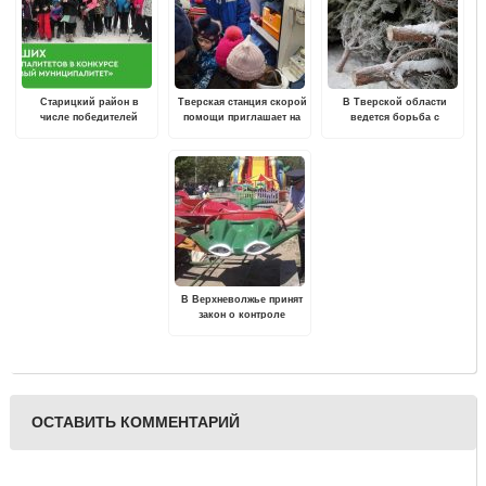
Старицкий район в
Тверская станция скорой
В Тверской области
числе победителей
помощи приглашает на
ведется борьба с
конкурса "Здоровый
экскурсию
незаконной вырубкой
муниципалитет"
хвойных деревьев
В Верхневолжье принят
закон о контроле
(надзоре) за работой
аттракционов
ОСТАВИТЬ КОММЕНТАРИЙ