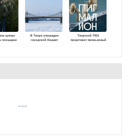
ном центре
В Твери утвержден
Тверской ТЮЗ
ы площадки
городской бюджет
представит премьерный
ых базаров
спектакль «Пигмалион»