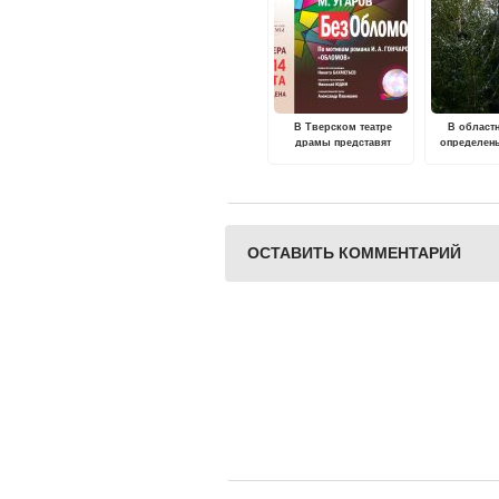
В Тверском театре
В област
драмы представят
определен
инсценировку
для ёлочн
"Обломова" на малой
сцене
ОСТАВИТЬ КОММЕНТАРИЙ