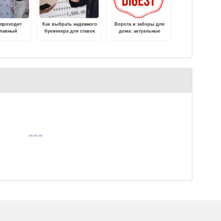
 проходит
Как выбрать надежного
Ворота и заборы для
славный
букмекера для ставок
дома: актуальные
аль «Русское
тренды и лучшие
дце»
варианты