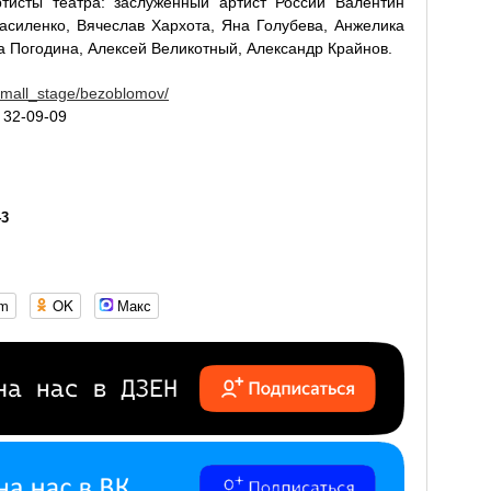
тисты театра: заслуженный артист России Валентин
Василенко, Вячеслав Хархота, Яна Голубева, Анжелика
а Погодина, Алексей Великотный, Александр Крайнов.
e/small_stage/bezoblomov/
 32-09-09
43
om
OK
Макс