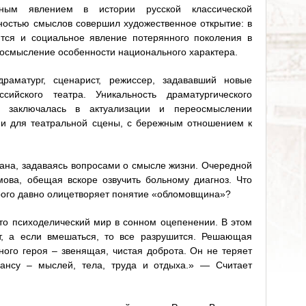
ьным явлением в истории русской классической
мностью смыслов совершил художественное открытие: в
тся и социальное явление потерянного поколения в
 осмысление особенности национального характера.
раматург, сценарист, режиссер, задававший новые
сийского театра. Уникальность драматургического
а заключалась в актуализации и переосмыслении
ии для театральной сцены, с бережным отношением к
вана, задаваясь вопросами о смысле жизни. Очередной
ова, обещая вскоре озвучить больному диагноз. Что
торого давно олицетворяет понятие «обломовщина»?
о психоделический мир в сонном оцепенении. В этом
т, а если вмешаться, то все разрушится. Решающая
ного героя – звенящая, чистая доброта. Он не теряет
лансу – мыслей, тела, труда и отдыха.» — Считает