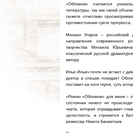
«Обломов» считается уникал
литературы, так как своей объе
сюжете отчетливо просматриваю
противостоянии суете прогресса,
Михаил Угаров – российский д
направления современного рос
творчества Михаила Юрьевич
классической русской драматург
автору.
Илья Ильич почти не встает с ди
доктор в спешке покидает Облом
поставит на ноги героя, суть ко
«Роман «Обломов» для меня – эт
состоянии ничего не происходи
черта, которая оправдывает глав
целостность, и стремится к ба
режиссер Никита Бахметьев.