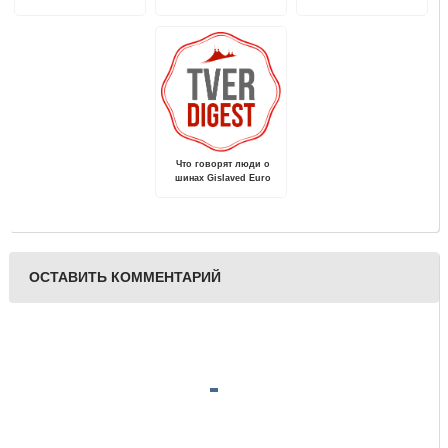
премьерой
Конаковском районе
спектакля "Журавль и
мужчины
цапля"
Что говорят люди о
шинах Gislaved Euro
Frost 6: что это за
липучки и их
характеристики
ОСТАВИТЬ КОММЕНТАРИЙ