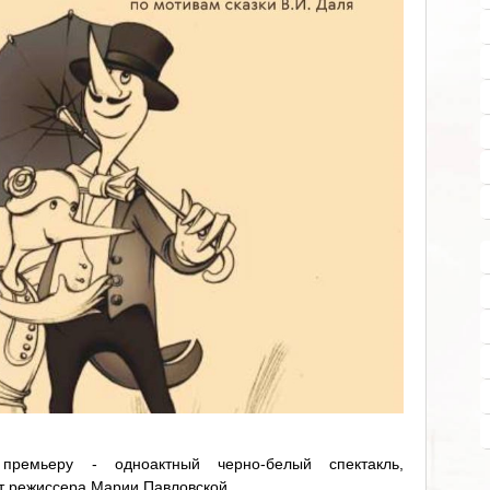
премьеру - одноактный черно-белый спектакль,
от режиссера Марии Павловской.