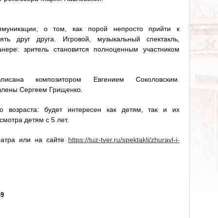
ммуникации, о том, как порой непросто прийти к
ть друг друга. Игровой, музыкальный спектакль,
анере: зритель становится полноценным участником
исана композитором Евгением Соколовским.
влены Сергеем Грищенко.
о возраста: будет интересен как детям, так и их
мотра детям с 5 лет.
еатра или на сайте
https://tuz-tver.ru/spektakli/zhuravl-i-
49