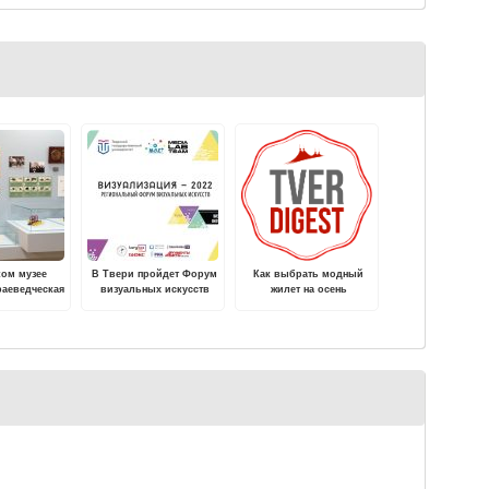
ком музее
В Твери пройдет Форум
Как выбрать модный
раеведческая
визуальных искусств
жилет на осень
озиция
«Визуализация»