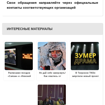
Свои обращения направляйте через официальные
контакты соответствующих организаций
ИНТЕРЕСНЫЕ МАТЕРИАЛЫ
Расписание поездов
Не дай себе замерзнуть!
В Тверском ТЮЗе
«Сапсан» и «Невский
Как спастись от
запустили новый проект
экспресс» изменится с 24
переохлаждения и
"Зумер-драма"
октября по 14 ноября
обморожения
2022 года