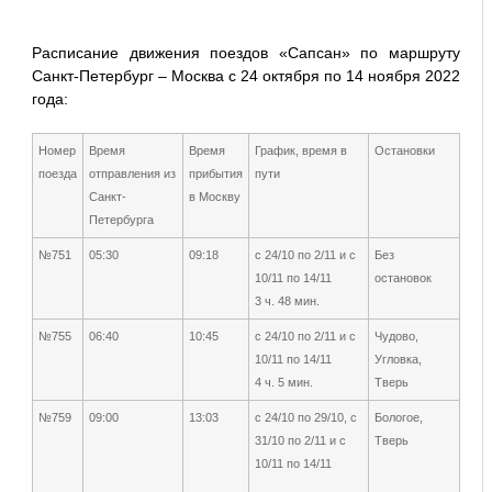
Расписание движения поездов «Сапсан» по маршруту
Санкт-Петербург – Москва с 24 октября по 14 ноября 2022
года:
Номер
Время
Время
График, время в
Остановки
поезда
отправления из
прибытия
пути
Санкт-
в Москву
Петербурга
№751
05:30
09:18
с 24/10 по 2/11 и с
Без
10/11 по 14/11
остановок
3 ч. 48 мин.
№755
06:40
10:45
с 24/10 по 2/11 и с
Чудово,
10/11 по 14/11
Угловка,
4 ч. 5 мин.
Тверь
№759
09:00
13:03
с 24/10 по 29/10, с
Бологое,
31/10 по 2/11 и с
Тверь
10/11 по 14/11