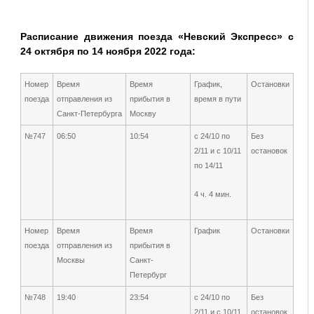
Расписание движения поезда «Невский Экспресс» с
24 октября по 14 ноября 2022 года:
Номер
Время
Время
График,
Остановки
поезда
отправления из
прибытия в
время в пути
Санкт-Петербурга
Москву
№747
06:50
10:54
с 24/10 по
Без
2/11 и с 10/11
остановок
по 14/11
4 ч. 4 мин.
Номер
Время
Время
График
Остановки
поезда
отправления из
прибытия в
Москвы
Санкт-
Петербург
№748
19:40
23:54
с 24/10 по
Без
2/11 и с 10/11
остановок