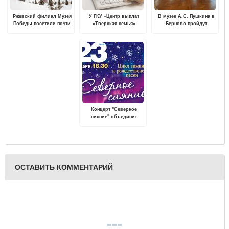
Ржевский филиал Музея
У ГКУ «Центр выплат
В музее А.С. Пушкина в
Победы посетили почти
«Тверская семья»
Берново пройдут
11 тысяч человек за
изменился номер
Новогодний и
новогодние праздники
горячей линии
Рождественский балы
Концерт "Северное
сияние" объединит
зимние и рождественские
песни русских и
зарубежных
композиторов
ОСТАВИТЬ КОММЕНТАРИЙ