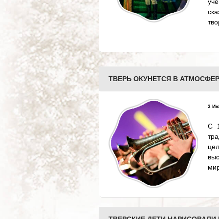
уч
ск
тво
ТВЕРЬ ОКУНЕТСЯ В АТМОСФЕ
3 Ию
С 
тр
цел
вы
мир