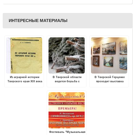
ИНТЕРЕСНЫЕ МАТЕРИАЛЫ
Из аграрной истории
В Тверской области
В Тверской Герценке
Тверского края XIX века
ведется борьба с
проходит выставка
незаконной вырубкой
живописи Сергея
хвойных деревьев
Смирнова
Фестиваль "Музыкальная