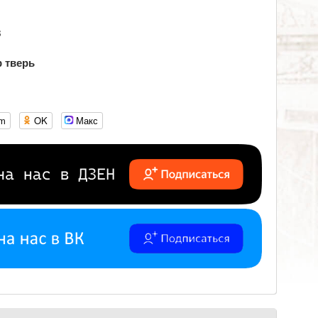
3
р тверь
om
OK
Макс