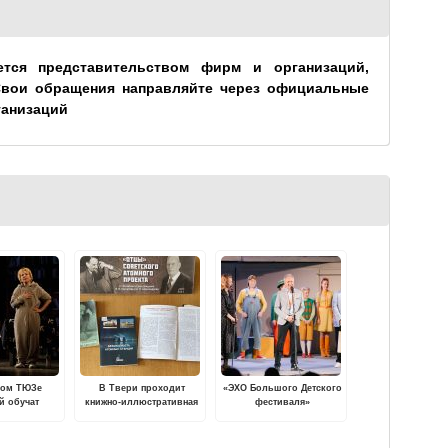
ется представительством фирм и организаций,
Свои обращения направляйте через официальные
ганизаций
ком ТЮЗе
В Твери проходит
«ЭХО Большого Детского
й обучат
книжно-иллюстративная
фестиваля»
у мастерству
выставка "Отцы
завершилось в Твери
советского атомного
проекта"