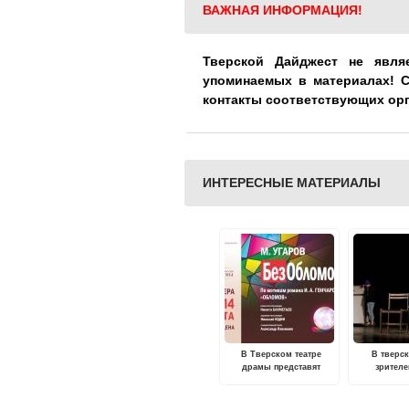
ВАЖНАЯ ИНФОРМАЦИЯ!
Тверской Дайджест не явля
упоминаемых в материалах! 
контакты соответствующих ор
ИНТЕРЕСНЫЕ МАТЕРИАЛЫ
В Тверском театре
В тверс
драмы представят
зрителе
инсценировку
ораторском
"Обломова" на малой
сцене