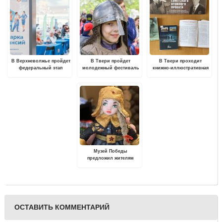
В Верхневолжье пройдет
В Твери пройдет
В Твери проходит
федеральный этап
молодежный фестиваль
книжно-иллюстративная
Всероссийской ярмарки
исторического
выставка "Отцы
трудоустройства
моделирования "Копье
советского атомного
св.Георгия"
проекта"
Музей Победы
предложил жителям
Тверской области
выбрать лучшие
новогодние игрушки
ОСТАВИТЬ КОММЕНТАРИЙ