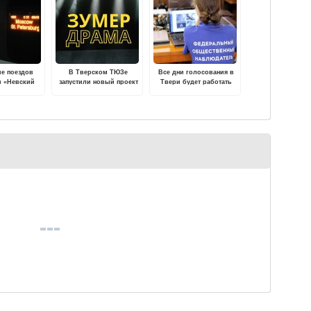
ие поездов
В Тверском ТЮЗе
Все дни голосования в
и «Невский
запустили новый проект
Твери будет работать
зменится с 24
"Зумер-драма"
Центр общественного
о 14 ноября
наблюдения
 года