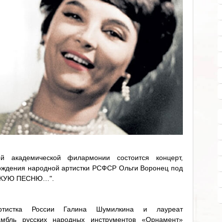
й академической филармонии состоится концерт,
ождения народной артистки РСФСР Ольги Воронец под
ТАКУЮ ПЕСНЮ…".
артистка России Галина Шумилкина и лауреат
амбль русских народных инструментов «Орнамент»