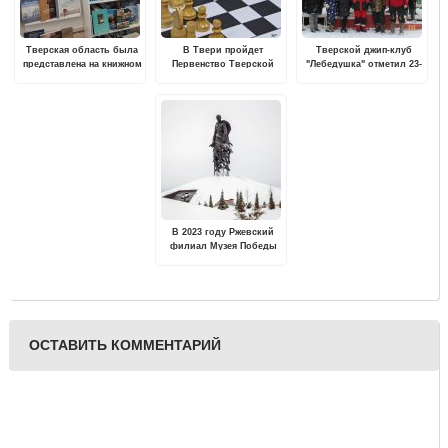
Тверская область была
В Твери пройдет
Тверской джип-клуб
представлена на книжном
Первенство Тверской
"Лебедушка" отметил 23-
фестивале «Красная
области по шахматам
летие
площадь»
среди мальчиков и
девочек до 9 лет
В 2023 году Ржевский
филиал Музея Победы
представит новый
выставочный проект
"Титаны Ржева"
ОСТАВИТЬ КОММЕНТАРИЙ