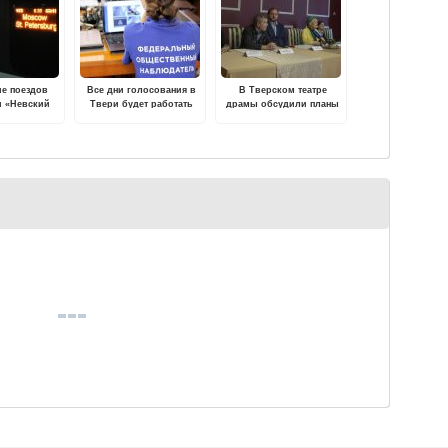
ие поездов
Все дни голосования в
В Тверском театре
и «Невский
Твери будет работать
драмы обсудили планы
зменится с 24
Центр общественного
перед открытием сезона
о 14 ноября
наблюдения
 года