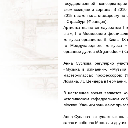
государственной консерватори
«композиция» и «орган». В 2010 
2015 г. закончила стажировку по
г. Страсбург (Франция).
Артистка является лауреатом I-г
в.в.», I-го Московского фестивал
конкурса органистов В. Кикты, IX
го Международного конкурса «Do
органных дуэтов «Organoduo» (Ка
Анна Суслова регулярно участ
«Музыка в изгнании», «Музыка 
мастер-классах профессоров: И
Ломана, Ж. Цендера в Германии.
В настоящее время является ко
католическом кафедральном соб
Москве. Ученики занимают призов
Анна Суслова выступает как соль
залах и соборах Москвы и других 