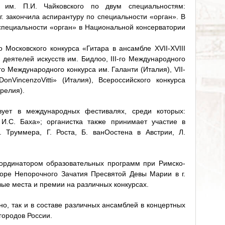
и им. П.И. Чайковского по двум специальностям:
г. закончила аспирантуру по специальности «орган». В
 специальности «орган» в Национальной консерватории
о Московского конкурса «Гитара в ансамбле XVII-XVIII
я деятелей искусств им. Бидлоо, III-го Международного
-го Международного конкурса им. Галанти (Италия), VII-
nVincenzoVitti» (Италия), Всероссийского конкурса
релия).
вует в международных фестивалях, среди которых:
И.С. Баха»; органистка также принимает участие в
. Труммера, Г. Роста, Б. ванОостена в Австрии, Л.
ординатором образовательных программ при Римско-
оре Непорочного Зачатия Пресвятой Девы Марии в г.
ые места и премии на различных конкурсах.
но, так и в составе различных ансамблей в концертных
городов России.