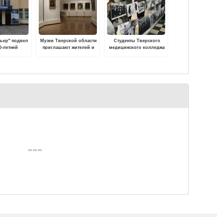
мьер" подвел
Музеи Тверской области
Студенты Тверского
0-летней
приглашают жителей и
медицинского колледжа
льности
гостей Верхневолжья на
проводят «Беседы о
выставки
важном» в детских
больницах