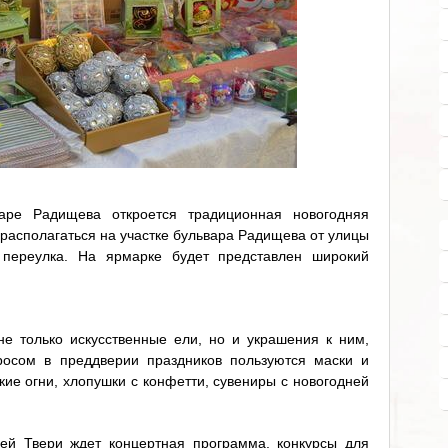
аре Радищева откроется традиционная новогодняя
 располагаться на участке бульвара Радищева от улицы
о переулка. На ярмарке будет представлен широкий
е только искусственные ели, но и украшения к ним,
росом в преддверии праздников пользуются маски и
ие огни, хлопушки с конфетти, сувениры с новогодней
ей Твери ждет концертная программа, конкурсы для