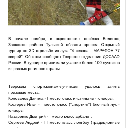
В начале ноября, в окрестностях посёлка Велегож,
Заокского района Тульской области прошел Открытый
турнир по 3D стрельбе из лука "4 сезона - МАРАФОН 77
зверей". Об этом сообщает Тверское отделение ДОСААФ
России. В турнире принимали участие более 100 лучников
из разных регионов страны.
Тверским спортсменам-лучникам удалось занять
призовые места:
Коновалов Данила - I место класс инстинктив - юниоры;
Костерев Илья - I место класс ("спортинг") блочный лук -
юниоры;
Назаренко Дмитрий - I место класс арбалет;
Сергеев Андрей - III место класс лонгбоу (традиционные