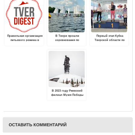
Правильная организация
В Твери прошли
Первый этап Кубка
питьевого режима в
соревнования по
Тверской области по
летний период
парусному спорту
плаванию пройдет в
городе Бологое
В 2023 году Ржевский
филиал Музея Победы
представит новый
выставочный проект
"Титаны Ржева"
ОСТАВИТЬ КОММЕНТАРИЙ