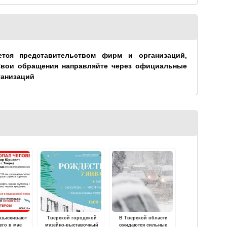
ется представительством фирм и организаций,
Свои обращения направляйте через официальные
ганизаций
азыскивают
Тверской городской
В Тверской области
его в мае
музейно-выставочный
ожидаются сильные