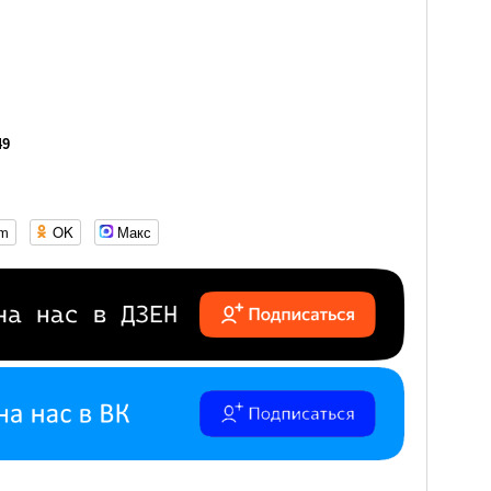
49
om
OK
Макс