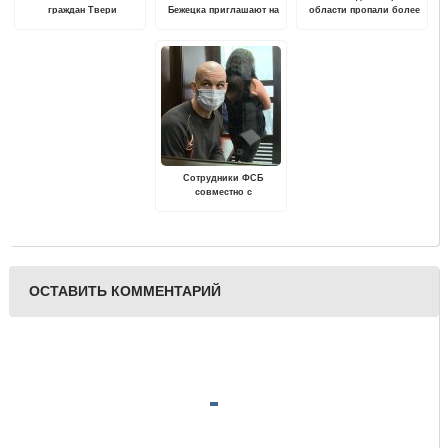
граждан Твери
Бежецка приглашают на
области пропали более
пополнился
презентацию сборника
1000 человек
стихов Вячеслава
Шишкова
Сотрудники ФСБ
совместно с
таможенниками пресекли
распространение крупной
партии наркотиков в
Тверской области
ОСТАВИТЬ КОММЕНТАРИЙ