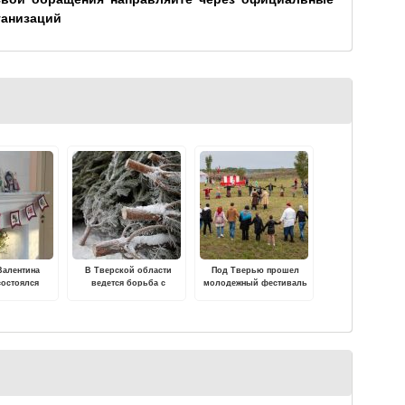
ганизаций
Валентина
В Тверской области
Под Тверью прошел
состоялся
ведется борьба с
молодежный фестиваль
ейно-
незаконной вырубкой
"Новолетие в
изованный
хвойных деревьев
Васильевском"
Рождество в
каново"