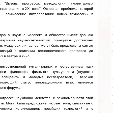
 "Вызовы прогресса: методология гуманитарных
чные знания в ХХI веке". Основная проблема, которой
 - осмысление интерпретации новых технологий в
дов в науки о человеке и обществе имеет давнюю
итариями научно-технических принципов достаточно
ак междисциплинарное, могут быть предложены самые
ваций в описании технологического прогресса до
х в театре и кино.
аимоотношений гуманитарных и естественных наук
логи, философы, филологи, культурологи (студенты
, аспиранты и молодые исследователи). Тверской
, имеющий статус инновационного вуза, является
ного форума.
огрессе неуклонно меняется, и закономерности этой
ть. Могут быть предложены любые темы, связанные с
ическим истолкованием новейших технологий и с