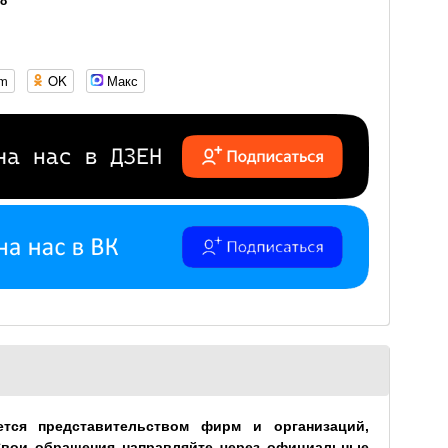
18
om
OK
Макс
ется представительством фирм и организаций,
Свои обращения направляйте через официальные