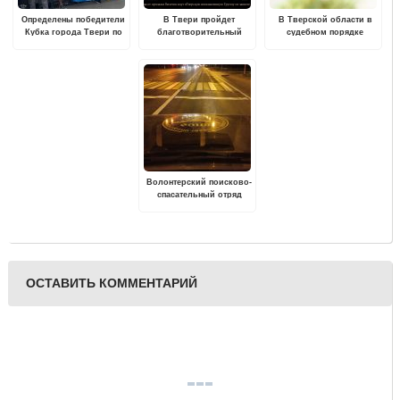
Определены победители
В Твери пройдет
В Тверской области в
Кубка города Твери по
благотворительный
судебном порядке
рыболовному спорту
спектакль в поддержку
защищены права сироты
подопечных
Инициативной группы по
защите животных
Волонтерский поисково-
спасательный отряд
"Сова" отмечает 10-
летний юбилей
ОСТАВИТЬ КОММЕНТАРИЙ