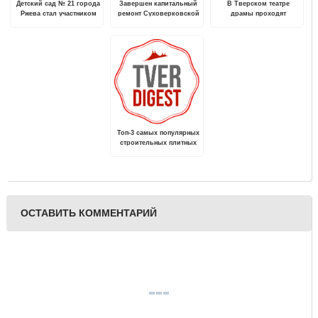
Детский сад № 21 города
Завершен капитальный
В Тверском театре
Ржева стал участником
ремонт Суховерковской
драмы проходят
акции «Поезд времени
средней
Губернаторские ёлки
«Мы вместе ковали
общеобразовательной
Победу»
школы
Топ-3 самых популярных
строительных плитных
материалов
ОСТАВИТЬ КОММЕНТАРИЙ