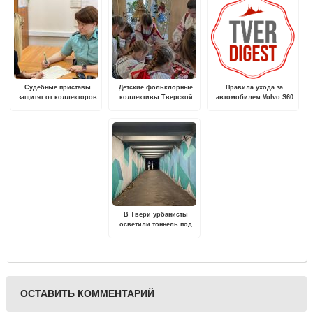
Судебные приставы
Детские фольклорные
Правила ухода за
защитят от коллекторов
коллективы Тверской
автомобилем Volvo S60
области соберутся на
зимой
пасхальный фестиваль
"Весна красна"
В Твери урбанисты
осветили тоннель под
Старым Волжским
Мостом
ОСТАВИТЬ КОММЕНТАРИЙ