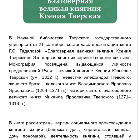
В Научной библиотеке Тверского государственного
университета 21 сентября состоялась презентация книги
Г.С. Гадаловой «Благоверная великая княгиня Ксения
Тверская». Это первая книга из серии «Тверские святые».
Монография посвящена выдающейся личности
средневековой Руси – великой княгине Ксении Юрьевне
Тверской (ум. 1312 г.), невестке Александра Невского,
жене его брата – великого князя Владимирского Ярослава
Ярославича (1264–1271 гг.), матери святого благоверного
великого князя Михаила Ярославича Тверского (1271–
1318 гг.).
В книге рассмотрены версии социального происхождения
княгини Ксении (боярская дочь, черниговская княжна,
дочь пономаря), деятельность княгини, стоявшей у