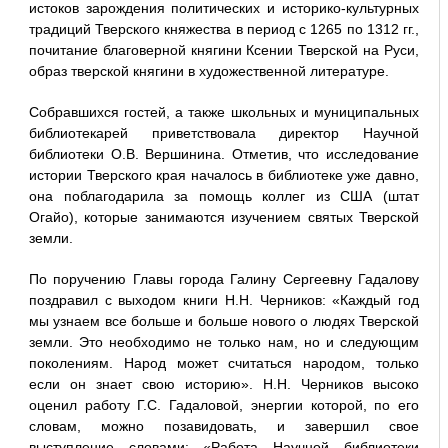
истоков зарождения политических и историко-культурных
традиций Тверского княжества в период с 1265 по 1312 гг.,
почитание благоверной княгини Ксении Тверской на Руси,
образ тверской княгини в художественной литературе.
Собравшихся гостей, а также школьных и муниципальных
библиотекарей приветствовала директор Научной
библиотеки О.В. Вершинина. Отметив, что исследование
истории Тверского края началось в библиотеке уже давно,
она поблагодарила за помощь коллег из США (штат
Огайо), которые занимаются изучением святых Тверской
земли.
По поручению Главы города Галину Сергеевну Гадалову
поздравил с выходом книги Н.Н. Черников: «Каждый год
мы узнаем все больше и больше нового о людях Тверской
земли. Это необходимо не только нам, но и следующим
поколениям. Народ может считаться народом, только
если он знает свою историю». Н.Н. Черников высоко
оценил работу Г.С. Гадаловой, энергии которой, по его
словам, можно позавидовать, и завершил свое
выступление словами: «Работа Научной библиотеки