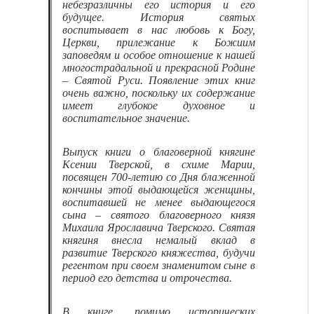
небезразличны его история и его
будущее. История святых
воспитывает в нас любовь к Богу,
Церкви, прилежание к Божиим
заповедям и особое отношение к нашей
многострадальной и прекрасной Родине
– Святой Руси. Появление этих книг
очень важно, поскольку их содержание
имеет глубокое духовное и
воспитательное значение.
Выпуск книги о благоверной княгине
Ксении Тверской, в схиме Марии,
посвящен 700-летию со Дня блаженной
кончины этой выдающейся женщины,
воспитавшей не менее выдающегося
сына – святого благоверного князя
Михаила Ярославича Тверского. Святая
княгиня внесла немалый вклад в
развитие Тверского княжества, будучи
регентом при своем знаменитом сыне в
период его детства и отрочества.
В книге, помимо исторических