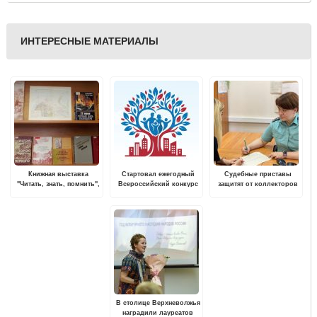
ИНТЕРЕСНЫЕ МАТЕРИАЛЫ
Книжная выставка
Стартовал ежегодный
Судебные приставы
"Читать, знать, помнить",
Всероссийский конкурс
защитят от коллекторов
посвященная памяти
«Семейная столица
Великой Отечественной
России»
войны, проходит в
Твери
В столице Верхневолжья
наградили лауреатов