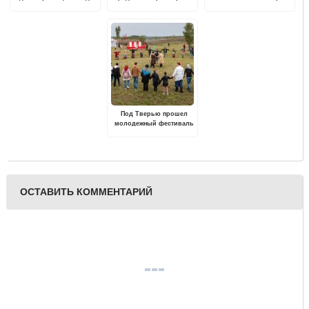
друзей в музей» для
спектакль «Пигмалион»
художественного
обладателей
переплёта"
«Пушкинской карты»
Под Тверью прошел
молодежный фестиваль
"Новолетие в
Васильевском"
ОСТАВИТЬ КОММЕНТАРИЙ