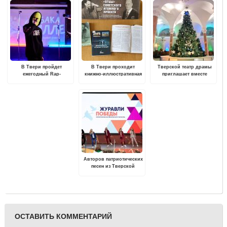
В Твери пройдет
В Твери проходит
Тверской театр драмы
ежегодный Rap-
книжно-иллюстративная
приглашает вместе
фестиваль
выставка "Отцы
провести праздничные
советского атомного
выходные
проекта"
Авторов патриотических
песен из Тверской
области приглашают на
всероссийский конкурс
Музея Победы
ОСТАВИТЬ КОММЕНТАРИЙ