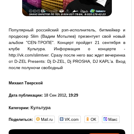
Популярный российский рэп-исполнитель, битмейкер и
продюсер Slim (Вадим Мотылев) презентует свой новый
альбом "CEN-ТРОПЕ". Концерт пройдет 21 сентября в
клубе Культура. Информация о концерте -
http://vk.com/slimtver. Сразу после него вас ждет вечеринка
от D-ZEL Presents: Dj D-ZEL, Dj PROSHA, DJ KAPL'a. Вход
после полуночи свободный
Михаил Тверской
Дата публикации:
18 Сен 2012
, 19:29
Культура
Категории:
Mail.ru
VK.com
OK
Макс
Поделиться: