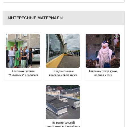
ИНТЕРЕСНЫЕ МАТЕРИАЛЫ
Тверской хоспис
В Удомельском
Тверской театр кукол
"Анастасия" реализует
краеведческом музее
подвел итоги
проект "Стационар на
открылась
"новогодней" работы
дому"
фотовыставка к юбилею
Курчатова
По региональной
программе в ближайшие