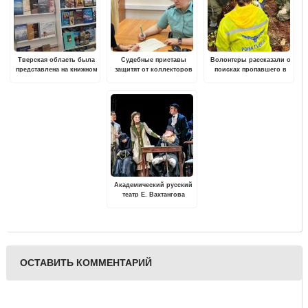
Тверская область была
Судебные приставы
Волонтеры рассказали о
представлена на книжном
защитят от коллекторов
поисках пропавшего в
фестивале «Красная
Конаковском районе
площадь»
мужчины
Академический русский
театр Е. Вахтангова
представит в Твери
постановку "Леший"
ОСТАВИТЬ КОММЕНТАРИЙ