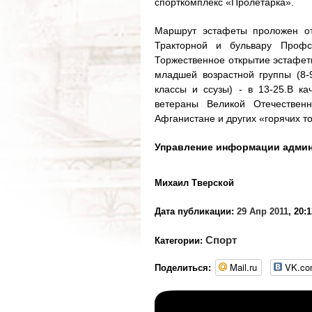
спорткомплекс «Пролетарка».
Маршрут эстафеты проложен от
Тракторной и бульвару Профс
Торжественное открытие эстафеты
младшей возрастной группы (8-9
классы и ссузы) - в 13-25.В к
ветераны Великой Отечествен
Афганистане и других «горячих то
Управление информации админ
Михаил Тверской
Дата публикации:
29 Апр 2011
, 20:
Спорт
Категории:
Mail.ru
VK.c
Поделиться: