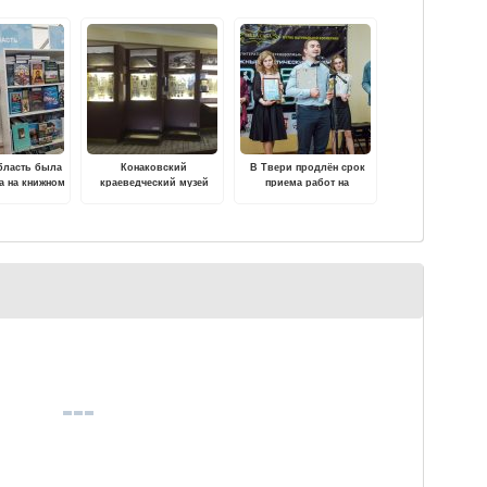
бласть была
Конаковский
В Твери продлён срок
а на книжном
краеведческий музей
приема работ на
е «Красная
обновил экспозицию
поэтический конкурс
щадь»
«Неоновая муза»