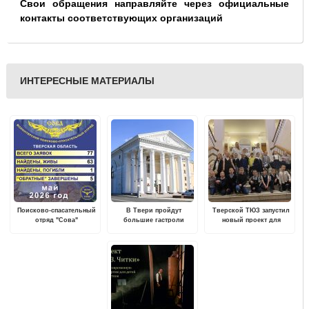
Свои обращения направляйте через официальные
контакты соответствующих организаций
ИНТЕРЕСНЫЕ МАТЕРИАЛЫ
Поисково-спасательный
В Твери пройдут
Тверской ТЮЗ запустил
отряд "Сова"
большие гастроли
новый проект для
опубликовал статистику
Московского
школьников ТЮЗ.Этикет
поисков за май 2026 года
драматического театра