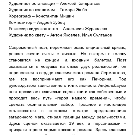
Художник-постановщик – Алексей Кондратьев
Художник по костюмам – Тамара Эшба
Хореограф – Константин Мишин
Композитор – Андрей Зубец
Режиссер видеоконтента – Анастасия Журавлева
Художник по свету – Антон Яковлев, Илья Султанов
Современный поэт, переживая экзистенциальный кризис,
решает свести счеты с жизнью. Но выстрел в голову
становится не концом, а входным билетом. Поэт
оказывается в ловушке на стыке двух реальностей: он
переносится в сердце классического романа Лермонтова,
где все воспринимают его как Печорина. Под
руководством таинственного иллюзиониста Апфельбаума
поэт проживает ключевые сцены книги как собственные и
проходит весь путь «героя нашего времени», чтобы
сделать окончательный выбор. Прошлое и настоящее
сталкиваются в жестоком «театре представления»
загадочного мага, стирая границы между реальностями.
Здесь сценой оказывается 19 век, а персонажами –
призраки героев лермонтовского романа. Здесь классика