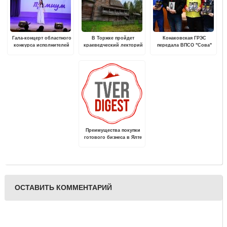
Гала-концерт областного
В Торжке пройдет
Конаковская ГРЭС
конкурса исполнителей
краеведческий лекторий
передала ВПСО "Сова"
эстрадной музыки
"Деревянное зодчество
оборудование для
«Вокал-Премиум»
Тверского края"
поиска пропавших
пройдет в Твери
людей
Преимущества покупки
готового бизнеса в Ялте
ОСТАВИТЬ КОММЕНТАРИЙ