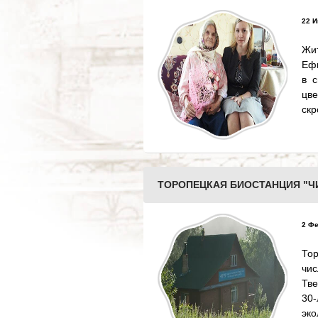
22 И
Жи
Ефи
в с
цв
ск
ТОРОПЕЦКАЯ БИОСТАНЦИЯ "Ч
2 Фе
Тор
чи
Тве
30
эк