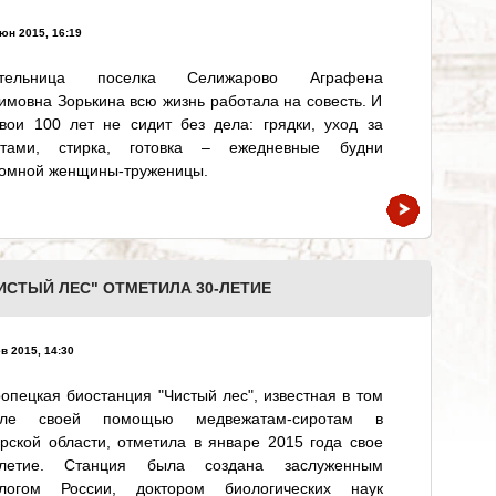
юн 2015, 16:19
тельница поселка Селижарово Аграфена
мовна Зорькина всю жизнь работала на совесть. И
вои 100 лет не сидит без дела: грядки, уход за
етами, стирка, готовка – ежедневные будни
ромной женщины-труженицы.
ИСТЫЙ ЛЕС" ОТМЕТИЛА 30-ЛЕТИЕ
в 2015, 14:30
опецкая биостанция "Чистый лес", известная в том
сле своей помощью медвежатам-сиротам в
рской области, отметила в январе 2015 года свое
-летие. Станция была создана заслуженным
ологом России, доктором биологических наук