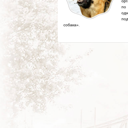
ор
по
одн
под
собака».