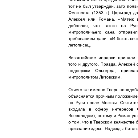
тот не был утверждён, зато поя
Феогноста (1353 г.) Царьград д
Алексея или Романа. «Мятеж в
добавляя, что такого на Ру
митрополичьего сана отправи
требованием дани. «И бысть свя
летописец.
Византийские иерархи приняли
того и другого. Правда, Алексей
поддержки Ольгерда, присл
митрополитом Литовским.
Отчего же именно Тверь понадоби
объясняется прочным положением
на Руси после Москвы. Святител
входила в сферу интересов 
Всеволодом), потому и Роман уст
о том, что в Тверском княжестве
признание здесь. Надежды Литовс