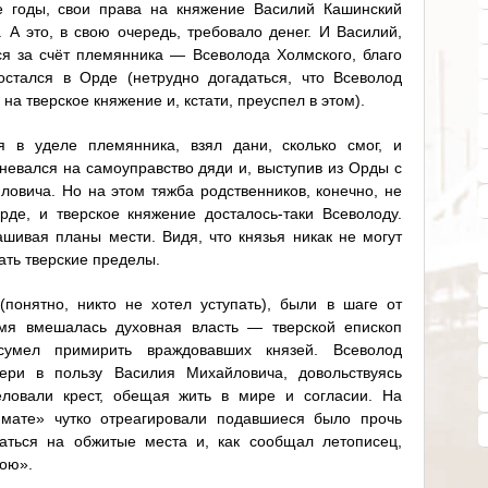
е годы, свои права на княжение Василий Кашинский
 А это, в свою очередь, требовало денег. И Василий,
я за счёт племянника — Всеволода Холмского, благо
остался в Орде (нетрудно догадаться, что Всеволод
на тверское княжение и, кстати, преуспел в этом).
я в уделе племянника, взял дани, сколько смог, и
гневался на самоуправство дяди и, выступив из Орды с
ловича. Но на этом тяжба родственников, конечно, не
де, и тверское княжение досталось-таки Всеволоду.
шивая планы мести. Видя, что князья никак не могут
ать тверские пределы.
понятно, никто не хотел уступать), были в шаге от
емя вмешалась духовная власть — тверской епископ
сумел примирить враждовавших князей. Всеволод
вери в пользу Василия Михайловича, довольствуясь
еловали крест, обещая жить в мире и согласии. На
имате» чутко отреагировали подавшиеся было прочь
аться на обжитые места и, как сообщал летописец,
ою».