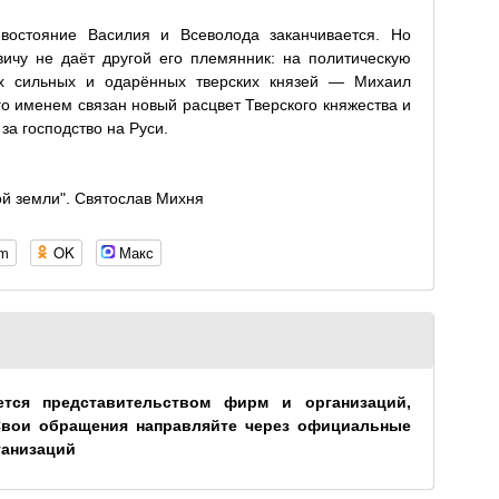
ивостояние Василия и Всеволода заканчивается. Но
ичу не даёт другой его племянник: на политическую
х сильных и одарённых тверских князей — Михаил
о именем связан новый расцвет Тверского княжества и
за господство на Руси.
ой земли". Святослав Михня
om
OK
Макс
ется представительством фирм и организаций,
Свои обращения направляйте через официальные
ганизаций