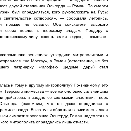
вился другой ставленник Ольгерда — Роман. По смерти
олжен был определяться, кого рукоположить на Русь:
 святительстве сотворися», — сообщала летопись,
си прежде не бывало. Оба соискателя высокого
ли своих послов к тверскому владыке Феодору с
щенническому чину тяжесть велия везде», — замечает
 «соломоново решение»: утвердили митрополитами и
 отправился «на Москву», а Роман (естественно, не без
авшего патриарху Филофею щедрые дары) стал
лась и тому и другому митрополиту? По-видимому, это
 Тверского княжества — всё же оно было сильнейшим
и действовали заодно со светскими властями. Тверь
Ольгерда (вспомним, что он даже породнился с
ремился сюда. Была тут и обратная зависимость: зная
 были симпатизировавшие Ольгерду, Роман надеялся на
кого митрополита оправдались лишь отчасти.