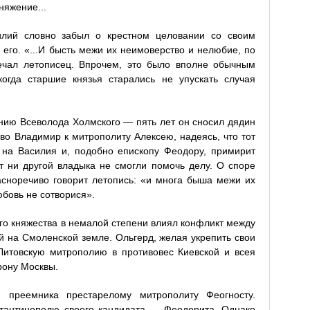
няжение...
силий словно забыл о крестном целовании со своим
его. «...И бысть межи их неимоверство и нелюбие, по
ечал летописец. Впрочем, это было вполне обычным
огда старшие князья старались не упускать случая
нию Всеволода Холмского — пять лет он сносил дядин
я во Владимир к митрополиту Алексею, надеясь, что тот
 на Василия и, подобно епископу Феодору, примирит
от ни другой владыка не смогли помочь делу. О споре
сноречиво говорит летопись: «и многа быша межи их
юбовь не сотворися».
го княжества в немалой степени влиял конфликт между
й на Смоленской земле. Ольгерд, желая укрепить свои
Литовскую митрополию в противовес Киевской и всея
рону Москвы.
 преемника престарелому митрополиту Феогносту.
стантинополю своего кандидата — Феодорита. Однако