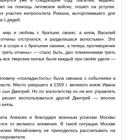
вернулся уже в следующем году. Василий, видимо,
вет на помощь литовское войско, пошёл на уступки.
ез участия митрополита Романа, выторговавшего для
а с дядей.
я мир и любовь с братьею своею; а князь Василий
 отчины отступился, и разделишася волостьми». Это
л в ссоре и с братьями своими, а теперь противоречия
я треть отчины» — стало быть, дал племянникам треть
ь все тверские князья были каждый при своём уделе —
ловичу «покладистость» была связана с событиями в
асти. Место умершего в 1359 г. великого князя Ивана
 сын Дмитрий. Но по малолетству он не мог управлять
м решил воспользоваться другой Дмитрий — вполне
 князь.
ита Алексея и благодаря военным успехам Москвы
лся от великого княжения. В такой ситуации Москве
силию Михайловичу не приходилось рассчитывать на
покровителя.