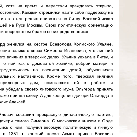
, хотя на время и перестали враждовать открыто,
востоянию. Каждый стремился найти себе поддержку на
 и его отец, решил опираться на Литву. Василий искал
вшей на Руси Москвы. Свою политическую ориентацию
и посредством браков своих родственников.
ерд женился на сестре Всеволода Холмского Ульяне.
ения великого князя Симеона Ивановича, что лишний
го влияния в тверских делах. Ульяна уехала в Литву, и
т о ней как о домовитой хозяйке, доброй матери и
средоточилась на воспитании детей, обучавшихся
льных наставников. Кроме того, тверская княгиня
 придворных дам, помогавших ей в работе и
на убедила своего литовского мужа Ольгерда принять
даже принял схиму. А для крещения дочери Ольгерда и
лит Алексей.
лович составил прекрасную династическую партию,
дочери самого Симеона. С московским князем в Орде
шись с ним, получил весомую политическую и личную
о в 1351 г. ханский посол Ахмат привез Василию