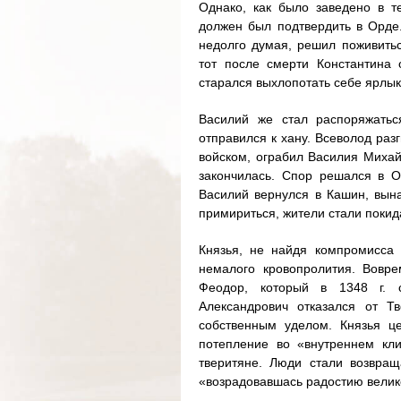
Однако, как было заведено в т
должен был подтвердить в Орде.
недолго думая, решил поживитьс
тот после смерти Константина 
старался выхлопотать себе ярлык 
Василий же стал распоряжатьс
отправился к хану. Всеволод раз
войском, ограбил Василия Михай
закончилась. Спор решался в Ор
Василий вернулся в Кашин, вына
примириться, жители стали покид
Князья, не найдя компромисса (
немалого кровопролития. Вовр
Феодор, который в 1348 г. 
Александрович отказался от Т
собственным уделом. Князья ц
потепление во «внутреннем кл
тверитяне. Люди стали возвращ
«возрадовавшась радостию велик