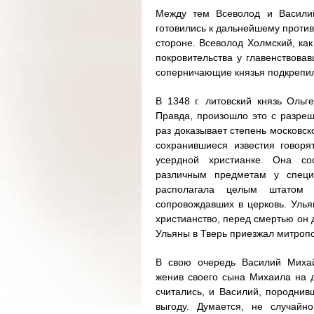
Между тем Всеволод и Василий
готовились к дальнейшему проти
стороне. Всеволод Холмский, как
покровительства у главенствова
соперничающие князья подкрепил
В 1348 г. литовский князь Ольг
Правда, произошло это с разреш
раз доказывает степень московско
сохранившиеся известия говоря
усердной христианке. Она со
различным предметам у специа
располагала целым штатом
сопровождавших в церковь. Улья
христианство, перед смертью он 
Ульяны в Тверь приезжал митропо
В свою очередь Василий Михай
женив своего сына Михаила на 
считались, и Василий, породнив
выгоду. Думается, не случайн