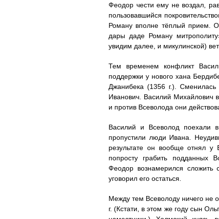
Феодор чести ему не воздал, ра
пользовавшийся покровительство
Роману вполне тёплый прием. О 
дары даде Роману митрополиту»
увидим далее, и микулинской) вет
Тем временем конфликт Васили
поддержки у нового хана Бердибе
Джанибека (1356 г.). Сменилась
Иванович. Василий Михайлович в
и против Всеволода они действов
Василий и Всеволод поехали в
пропустили люди Ивана. Неудив
результате он вообще отнял у 
попросту грабить подданных В
Феодор вознамерился сложить с
уговорил его остаться.
Между тем Всеволоду ничего не ос
г. (Кстати, в этом же году сын О