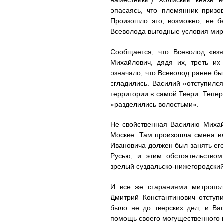
наместники.) Холмский князь 
опасаясь, что племянник призо
Произошло это, возможно, не б
Всеволода выгодные условия мир
Сообщается, что Всеволод «вз
Михайлович, дядя их, треть их
означало, что Всеволод ранее бы
сгладились. Василий «отступилс
территории в самой Твери. Тепер
«разделились волостьми».
Не свойственная Василию Михай
Москве. Там произошла смена вл
Ивановича должен был занять его
Русью, и этим обстоятельство
зрелый суздальско-нижегородский
И все же стараниями митропол
Дмитрий Константинович отступи
было не до тверских дел, и Ва
помощь своего могущественного 