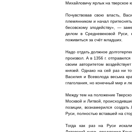
Михайловичу ярлык на тверское к
Почувствовав свою власть, Ва
племянником и начал притеснять 
бесовскому злодейству», — зам
делом в Средневековой Руси, к
поживиться за счёт младших.
Надо отдать должное долготерпе
произвол. А в 1356 г. отправилс
своим авторитетом воздействует
князей. Однако на сей раз ни т
Василия и Всеволода весьма кра
глаголания, но конечный мир и л
Между тем на положение Тверско
Москвой и Литвой, происходивши
позиции, вознамерился создать 
Руси, полностью вставшей на сто
Тогда как раз на Руси искали
Литовский князь предложил Кон