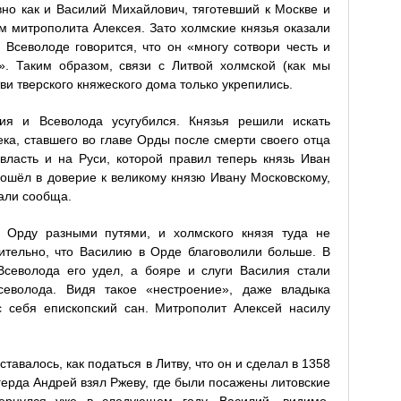
вно как и Василий Михайлович, тяготевший к Москве и
м митрополита Алексея. Зато холмские князья оказали
Всеволоде говорится, что он «многу сотвори честь и
. Таким образом, связи с Литвой холмской (как мы
ви тверского княжеского дома только укрепились.
я и Всеволода усугубился. Князья решили искать
ка, ставшего во главе Орды после смерти своего отца
 власть и на Руси, которой правил теперь князь Иван
ошёл в доверие к великому князю Ивану Московскому,
али сообща.
 Орду разными путями, и холмского князя туда не
ительно, что Василию в Орде благоволили больше. В
Всеволода его удел, а бояре и слуги Василия стали
севолода. Видя такое «нестроение», даже владыка
 себя епископский сан. Митрополит Алексей насилу
тавалось, как податься в Литву, что он и сделал в 1358
льгерда Андрей взял Ржеву, где были посажены литовские