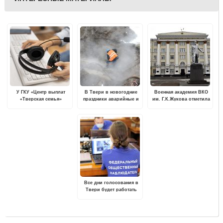
У ГКУ «Центр выплат
В Твери в новогодние
Военная академия ВКО
«Тверская семья»
праздники аварийные и
им. Г.К.Жукова отметила
изменился номер
экстренные службы
65-летний юбилей
горячей линии
будут дежурить
круглосуточно
Все дни голосования в
Твери будет работать
Центр общественного
наблюдения