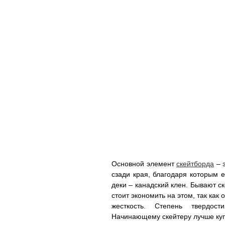
Основной элемент
скейтборда
– э
сзади края, благодаря которым 
деки – канадский клен. Бывают с
стоит экономить на этом, так как о
жесткость. Степень твердос
Начинающему скейтеру лучше куп