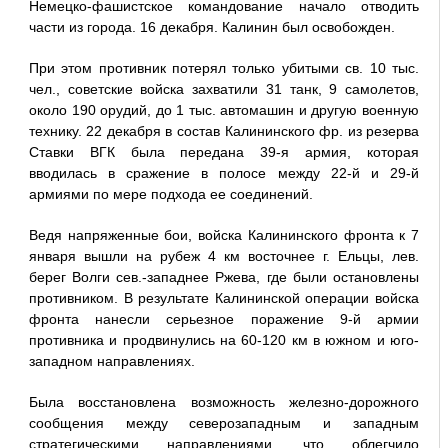
Немецко-фашистское командование начало отводить
части из города. 16 декабря. Калинин был освобожден.
При этом противник потерял только убитыми св. 10 тыс.
чел., советские войска захватили 31 танк, 9 самолетов,
около 190 орудий, до 1 тыс. автомашин и другую военную
технику. 22 декабря в состав Калининского фр. из резерва
Ставки ВГК была передана 39-я армия, которая
вводилась в сражение в полосе между 22-й и 29-й
армиями по мере подхода ее соединений.
Ведя напряженные бои, войска Калининского фронта к 7
января вышли на рубеж 4 км восточнее г. Ельцы, лев.
берег Волги сев.-западнее Ржева, где были остановлены
противником. В результате Калининской операции войска
фронта нанесли серьезное поражение 9-й армии
противника и продвинулись на 60-120 км в южном и юго-
западном направлениях.
Была восстановлена возможность железно-дорожного
сообщения между северозападным и западным
стратегическими направлениями, что облегчило