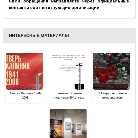
Свои обращения направляйте через официальные
контакты соответствующих организаций
ИНТЕРЕСНЫЕ МАТЕРИАЛЫ
Тверь - Калинин 1941-
Калинин. Военное
В Твери состоялась
2006
лихолетье 1941 года.
премьера песни
Новые факты, белые
"Калининский фронт",
пятна, перспектив
посвященной Дню
изучения
освобождения Калинина