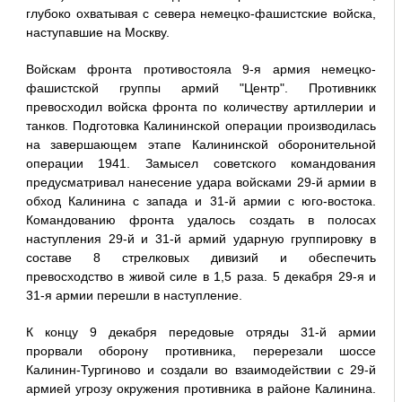
глубоко охватывая с севера немецко-фашистские войска,
наступавшие на Москву.
Войскам фронта противостояла 9-я армия немецко-
фашистской группы армий "Центр". Противникк
превосходил войска фронта по количеству артиллерии и
танков. Подготовка Калининской операции производилась
на завершающем этапе Калининской оборонительной
операции 1941. Замысел советского командования
предусматривал нанесение удара войсками 29-й армии в
обход Калинина с запада и 31-й армии с юго-востока.
Командованию фронта удалось создать в полосах
наступления 29-й и 31-й армий ударную группировку в
составе 8 стрелковых дивизий и обеспечить
превосходство в живой силе в 1,5 раза. 5 декабря 29-я и
31-я армии перешли в наступление.
К концу 9 декабря передовые отряды 31-й армии
прорвали оборону противника, перерезали шоссе
Калинин-Тургиново и создали во взаимодействии с 29-й
армией угрозу окружения противника в районе Калинина.