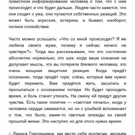
грамотном информировании человека о том, что с ним
происходит, и что будет дальше. Людям часто кажется, что
они сходят с ума, они пугаются собственных реакций. Это
может быть агрессия, истерика, а бывает, наоборот,
полное спокойствие.
Часто можно услышать: «Что со мной происходит? Я же
любила своего мужа, почему я сейчас ничего не
чувствую?». Тогда мы рассказываем, что это состояние
абсолютно нормально, это шок, когда ваше сознание не
допускает мысль, что вы потеряли близкого человека, это
очень мощная защитная реакция. Когда придёт
осознание, тогда придёт горе, слёзы, которые вам нужно
будет пережить. Вам придётся жить, засыпать и
просыпаться с осознанием потери. Но будет проходить
время, и боль станет утихать. На смену ей придут другие
чувства. Есть такое понятие — «светлая печаль», когда у
человека сердце сжимается, но он с улыбкой вспоминает
о том, что было, какие-то светлые эпизоды из своей
прошлой жизни. Это наступит, но для этого нужно время.
– Лариса Григорьевна, как вести себя коллегам, друзьям