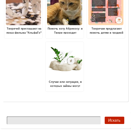
Тверичей приглашают на
Помочь коту Абрикосу: в
Тверичам предлагают
показ фильма "АльфаГо"
Твери проходит
помочь детям в трудной
- как искусственный
ежемесячная
жизненной ситуации
интеллект победил
благотворительная
человека в игре го
акция "Десятка десятого"
Случаи или ситуации, в
которых займы могут
помочь в жизни