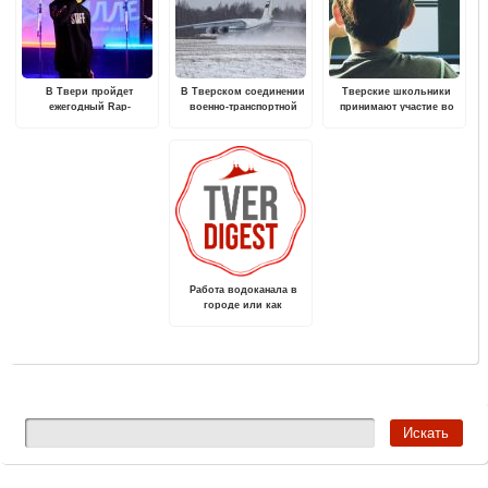
В Твери пройдет
В Тверском соединении
Тверские школьники
ежегодный Rap-
военно-транспортной
принимают участие во
фестиваль
авиации прошли полеты
Всероссийской онлайн-
в сложных
олимпиаде «Безопасный
метеорологических
интернет»
условиях на самолетах
Ил-76
Работа водоканала в
городе или как
удовлетворяется
первоочередная
потребность для
населения