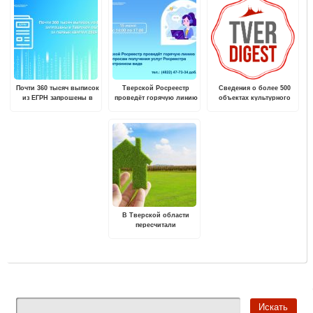
Почти 360 тысяч выписок
Тверской Росреестр
Сведения о более 500
из ЕГРН запрошены в
проведёт горячую линию
объектах культурного
Тверской области за
по вопросам получения
наследия,
первый квартал 2024
услуг Росреестра в
расположенных в
года
электронном виде
Тверской области,
внесены в ЕГРН
В Тверской области
пересчитали
кадастровую стоимость
земельных участков