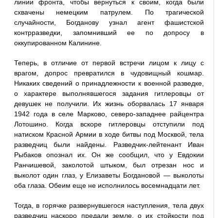
линии фронта, чтобы вернуться к своим, когда были
схвачены немецким патрулем. По трагической
случайности, Богданову узнал агент фашистской
контрразведки, запомнивший ее по допросу в
оккупированном Калинине.
Теперь, в отличие от первой встречи лицом к лицу с
врагом, допрос превратился в чудовищный кошмар.
Никаких сведений о принадлежности к военной разведке,
о характере выполнявшегося задания гитлеровцы от
девушек не получили. Их жизнь оборвалась 17 января
1942 года в селе Марково, северо-западнее райцентра
Лотошино. Когда вскоре гитлеровцы отступили под
натиском Красной Армии в ходе битвы под Москвой, тела
разведчиц были найдены. Разведчик-лейтенант Иван
Рыбаков опознал их. Он же сообщил, что у Евдокии
Ранчишевой, заколотой штыком, был отрезан нос и
выколот один глаз, у Елизаветы Богдановой — выколоты
оба глаза. Обеим еще не исполнилось восемнадцати лет.
Тогда, в горячке развернувшегося наступления, тела двух
разведчиц наскоро предали земле, о их стойкости под