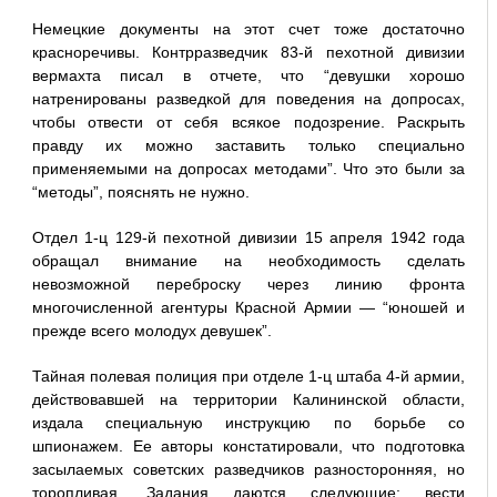
Немецкие документы на этот счет тоже достаточно
красноречивы. Контрразведчик 83-й пехотной дивизии
вермахта писал в отчете, что “девушки хорошо
натренированы разведкой для поведения на допросах,
чтобы отвести от себя всякое подозрение. Раскрыть
правду их можно заставить только специально
применяемыми на допросах методами”. Что это были за
“методы”, пояснять не нужно.
Отдел 1-ц 129-й пехотной дивизии 15 апреля 1942 года
обращал внимание на необходимость сделать
невозможной переброску через линию фронта
многочисленной агентуры Красной Армии — “юношей и
прежде всего молодух девушек”.
Тайная полевая полиция при отделе 1-ц штаба 4-й армии,
действовавшей на территории Калининской области,
издала специальную инструкцию по борьбе со
шпионажем. Ее авторы констатировали, что подготовка
засылаемых советских разведчиков разносторонняя, но
торопливая. Задания даются следующие: вести