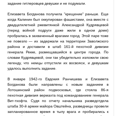
задание гитлеровцев девушки и не подумали.
Елизавета Богданова получила "крещение" раньше. Еще
когда Калинин был оккупирован фашистами, она вместе с
двадцатилетней ржевитянкой Александрой Кудрявцевой
(перед войной подруги даже жили в одном доме)
пробралась в захваченный врагами город. Этой паре тоже
не повезло — их задержали на территории Заволжского
района и доставили в штаб 161-й пехотной дивизии
генерала Рекке, размещавшийся в центре города. По
словам Кудрявцевой, они так убедительно изложили свою
легенду, что немцы отпустили их восвояси, и девушкам
удалось выполнить задание.
В январе 1942-го Евдокия Ранчишева и Елизавета
Богданова были направлены с новым заданием в
Лотошинский район подмосковья, где стояла 86-я
пехотная дивизия вермахта под командованием генерала
Вит-тхофта. Судя по отчету начальника разведотдела
штаба 30-й армии майора Овштейна, разведчицы провели
запланированное время в тылу врага и пробирались к