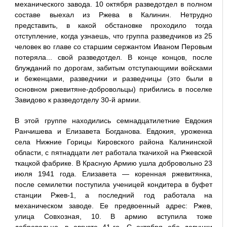
механического завода. 10 октября разведотдел в полном
составе выехал из Ржева в Калинин. Нетрудно
представить, в какой обстановке проходило тогда
отступление, когда узнаешь, что группа разведчиков из 25
человек во главе со старшим сержантом Иваном Перовым
потеряла... свой разведотдел. В конце концов, после
блужданий по дорогам, забитым отступающими войсками
и беженцами, разведчики и разведчицы (это были в
основном ржевитяне-добровольцы) прибились в поселке
Завидово к разведотделу 30-й армии.
В этой группе находились семнадцатилетние Евдокия
Ранчишева и Елизавета Богданова. Евдокия, уроженка
села Нижние Горицы Кировского района Калининской
области, с пятнадцати лет работала ткачихой на Ржевской
ткацкой фабрике. В Красную Армию ушла добровольно 23
июля 1941 года. Елизавета — коренная ржевитянка,
после семилетки поступила ученицей кондитера в буфет
станции Ржев-1, а последний год работала на
механическом заводе. Ее предвоенный адрес: Ржев,
улица Совхозная, 10. В армию вступила тоже