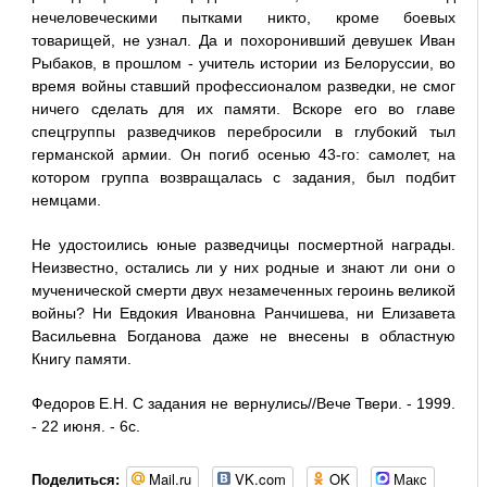
нечеловеческими пытками никто, кроме боевых
товарищей, не узнал. Да и похоронивший девушек Иван
Рыбаков, в прошлом - учитель истории из Белоруссии, во
время войны ставший профессионалом разведки, не смог
ничего сделать для их памяти. Вскоре его во главе
спецгруппы разведчиков перебросили в глубокий тыл
германской армии. Он погиб осенью 43-го: самолет, на
котором группа возвращалась с задания, был подбит
немцами.
Не удостоились юные разведчицы посмертной награды.
Неизвестно, остались ли у них родные и знают ли они о
мученической смерти двух незамеченных героинь великой
войны? Ни Евдокия Ивановна Ранчишева, ни Елизавета
Васильевна Богданова даже не внесены в областную
Книгу памяти.
Федоров Е.Н. С задания не вернулись//Вече Твери. - 1999.
- 22 июня. - 6с.
Mail.ru
VK.com
OK
Макс
Поделиться: