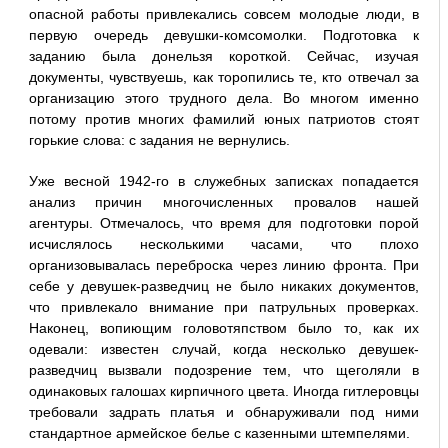
опасной работы привлекались совсем молодые люди, в
первую очередь девушки-комсомолки. Подготовка к
заданию была донельзя короткой. Сейчас, изучая
документы, чувствуешь, как торопились те, кто отвечал за
организацию этого трудного дела. Во многом именно
потому против многих фамилий юных патриотов стоят
горькие слова: с задания не вернулись.
Уже весной 1942-го в служебных записках попадается
анализ причин многочисленных провалов нашей
агентуры. Отмечалось, что время для подготовки порой
исчислялось несколькими часами, что плохо
организовывалась переброска через линию фронта. При
себе у девушек-разведчиц не было никаких документов,
что привлекало внимание при патрульных проверках.
Наконец, вопиющим головотяпством было то, как их
одевали: известен случай, когда несколько девушек-
разведчиц вызвали подозрение тем, что щеголяли в
одинаковых галошах кирпичного цвета. Иногда гитлеровцы
требовали задрать платья и обнаруживали под ними
стандартное армейское белье с казенными штемпелями.