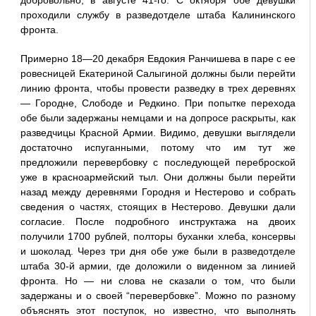
добровольно, в августе 41-го. С октября обе девушки
проходили службу в разведотделе штаба Калининского
фронта.
Примерно 18—20 декабря Евдокия Ранчишева в паре с ее
ровесницей Екатериной Салыгиной должны были перейти
линию фронта, чтобы провести разведку в трех деревнях
— Городне, Слободе и Редкино. При попытке перехода
обе были задержаны немцами и на допросе раскрыты, как
разведчицы Красной Армии. Видимо, девушки выглядели
достаточно испуганными, потому что им тут же
предложили перевербовку с последующей переброской
уже в красноармейский тыл. Они должны были перейти
назад между деревнями Городня и Нестерово и собрать
сведения о частях, стоящих в Нестерово. Девушки дали
согласие. После подробного инструктажа на двоих
получили 1700 рублей, полторы буханки хлеба, консервы
и шоколад. Через три дня обе уже были в разведотделе
штаба 30-й армии, где доложили о виденном за линией
фронта. Но — ни слова не сказали о том, что были
задержаны и о своей “перевербовке”. Можно по разному
объяснять этот поступок, но известно, что выполнять