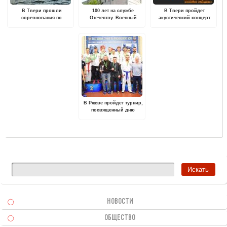
В Твери прошли
100 лет на службе
В Твери пройдет
соревнования по
Отечеству. Военный
акустический концерт
парусному спорту
комиссариат Тверской
"РЕДкие люди"
области
музыкального
коллектива "Бандана"
В Ржеве пройдет турнир,
посвященный дню
образования тверского
СОБР
НОВОСТИ
ОБЩЕСТВО