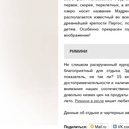
первое, скорее, перелетных, а в
озеро носит название Мадре
располагается известный во все
древнейшей крепости Пиргос, по
детям. Особенно прекрасен г
воображение!
РИМИНИ
Не слишком раскрученный куро
благоприятный для отдыха. З
показатель, не так ли? 15 к
достопримечательности и наличи
внимания наших соотечественн
довольно низких цен на продукты
лето,
Римини в июле
кишит любит
Данные об отдыхе и чартерных ав
Mail.ru
VK.c
Поделиться: