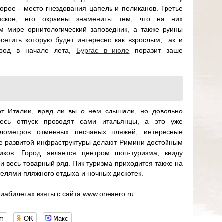
торое - место гнездования цапель и пеликанов. Третье
нское, его окраины знамениты тем, что на них
м мире орнитологический заповедник, а также руины
сетить которую будет интересно как взрослым, так и
ород в начале лета,
Бургас в июле
поразит ваше
рт Италии, вряд ли вы о нем слышали, но довольно
десь отпуск проводят сами итальянцы, а это уже
илометров отменных песчаных пляжей, интересные
е развитой инфраструктуры делают Римини достойным
иков. Город является центром шоп-туризма, ввиду
 и весь товарный ряд. Пик туризма приходится также на
елями пляжного отдыха и ночных дискотек.
иабилетах взяты с сайта www.oneaero.ru
om
OK
Макс