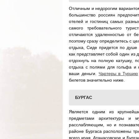
Отличным и недорогим вариантом
большинство россиян предпочи
отелей и гостиниц самых разных
самого требовательного турис
отличаются удаленностью от бе
поэтому сразу определитесь с це
отдыха, Сиде придется по душе 
как представляет собой один из 
отдохнуть на полную катушку, п
отдыха с полями для гольфа и 
ваши деньги.
Чартеры в Турцию
билетов значительно ниже.
БУРГАС
Является одним из крупнейши
предметами архитектуры и м
расслабляющим, но и познавате
районе Бургаса расположены три
всего края. Атанасовское и Бург