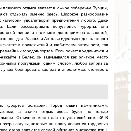
 пляжного отдыха является южное побережье Турции,
тают отдыхать именно здесь. Широкое разнообразие
 категорий удовлетворит предпочтения любого, даже
та. Если рассматривать популярные курорты, они
реговой линии и наличием достопримечательностей,
лью поездки. Аланья и Анталья идеальны для пляжного
искателям приключений и любителям античности, так
древнейших городов-портов. Если хочется уединиться и
оезжайте в Белек, он задумывался как элитное место
конными прогулками, одним словом, любой каприз за
лучше бронировать как раз в апреле-мае, стоимость
х курортов Болгарии. Город кишит памятниками,
узеями, а значит отдых здесь будет не только
льным. Отличное место для отпуска всей семьей! В
 озера-лагуны, которые по праву являются гордостью
аское озера являются средой обитания множества птиц,