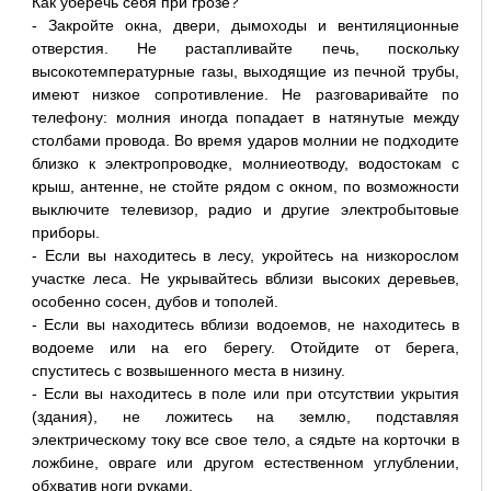
Как уберечь себя при грозе?
- Закройте окна, двери, дымоходы и вентиляционные
отверстия. Не растапливайте печь, поскольку
высокотемпературные газы, выходящие из печной трубы,
имеют низкое сопротивление. Не разговаривайте по
телефону: молния иногда попадает в натянутые между
столбами провода. Во время ударов молнии не подходите
близко к электропроводке, молниеотводу, водостокам с
крыш, антенне, не стойте рядом с окном, по возможности
выключите телевизор, радио и другие электробытовые
приборы.
- Если вы находитесь в лесу, укройтесь на низкорослом
участке леса. Не укрывайтесь вблизи высоких деревьев,
особенно сосен, дубов и тополей.
- Если вы находитесь вблизи водоемов, не находитесь в
водоеме или на его берегу. Отойдите от берега,
спуститесь с возвышенного места в низину.
- Если вы находитесь в поле или при отсутствии укрытия
(здания), не ложитесь на землю, подставляя
электрическому току все свое тело, а сядьте на корточки в
ложбине, овраге или другом естественном углублении,
обхватив ноги руками.