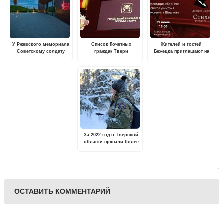
У Ржевского мемориала
Список Почетных
Жителей и гостей
Советскому солдату
граждан Твери
Бежецка приглашают на
пройдет концерт-
пополнился
презентацию сборника
реквием в память о 85-й
стихов Вячеслава
годовщине начала
Шишкова
Великой Отечественной
войны
За 2022 год в Тверской
области пропали более
1000 человек
ОСТАВИТЬ КОММЕНТАРИЙ