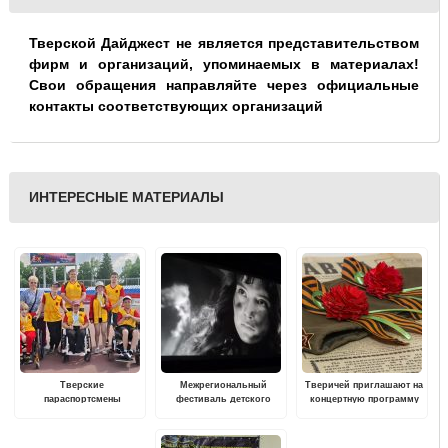
Тверской Дайджест не является представительством
фирм и организаций, упоминаемых в материалах!
Свои обращения направляйте через официальные
контакты соответствующих организаций
ИНТЕРЕСНЫЕ МАТЕРИАЛЫ
Тверские
Межрегиональный
Тверичей приглашают на
параспортсмены
фестиваль детского
концертную программу
завоевали 10 медалей на
любительского кино
"Песни, спетые сердцем"
первенстве России по
«Мы нашей памяти
легкой атлетике
верны» пройдет в Твери