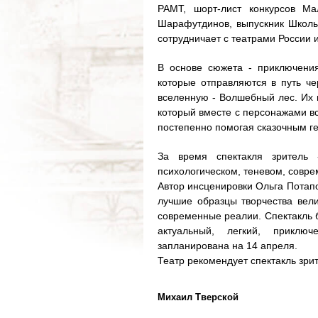
РАМТ, шорт-лист конкурсов Ма
Шарафутдинов, выпускник Школы-
сотрудничает с театрами России и
В основе сюжета - приключения
которые отправляются в путь че
вселенную - Волшебный лес. Их 
который вместе с персонажами вс
постепенно помогая сказочным г
За время спектакля зритель 
психологическом, теневом, совр
Автор инсценировки Ольга Потап
лучшие образцы творчества вели
современные реалии. Спектакль б
актуальный, легкий, приклю
запланирована на 14 апреля.
Театр рекомендует спектакль зрит
Михаил Тверской