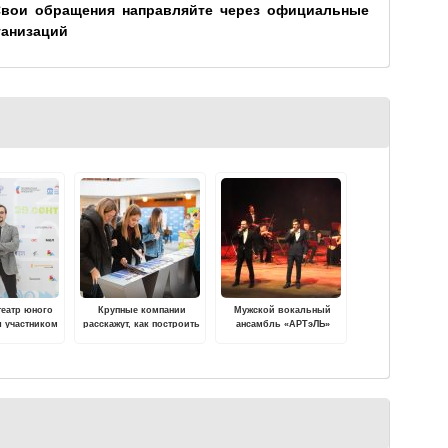
Свои обращения направляйте через официальные
ганизаций
театр юного
Крупные компании
Мужской вокальный
л участником
расскажут, как построить
ансамбль «АРТэЛЬ»
о Детского
карьеру молодым
выступит в Твери с
иваля
специалистам России на
программой «А знаешь,
всероссийском форуме
все еще будет»
профессий