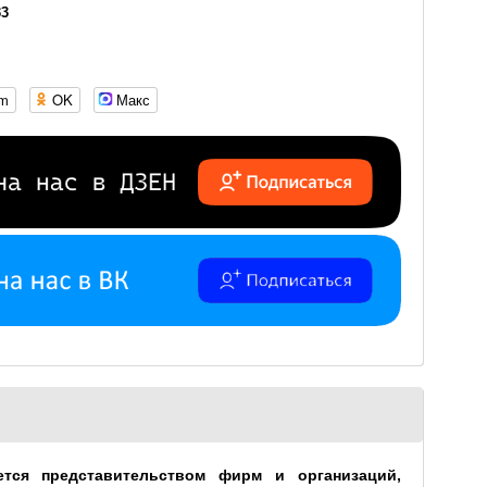
33
om
OK
Макс
ется представительством фирм и организаций,