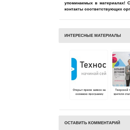
упоминаемых в материалах! 
контакты соответствующих ор
ИНТЕРЕСНЫЕ МАТЕРИАЛЫ
Открыт прием заявок на
Тверской 
осеннюю программу
зрителя ста
акселератора ТвГТУ
V Большог
«Техностарт»
фест
ОСТАВИТЬ КОММЕНТАРИЙ