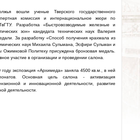
олжья вошли ученые Тверского государственного
кспертная комиссия и интернациональное жюри по
ТвГТУ. Разработка «Быстровозводимые железные и
тических зон» кандидата технических наук Валерия
дали. За разработку «Способ получения крахмала из
химических наук Михаила Сульмана, Эсфири Сульман и
ы Ожимковой Политеху присуждена бронзовая медаль.
ивное участие в организации и проведении салона.
 году экспозиция «Архимеда» заняла 4500 кв.м., в ней
понатов. Основная цель салона - активизация
цензионной и инновационной деятельности, развитие
ной деятельности.