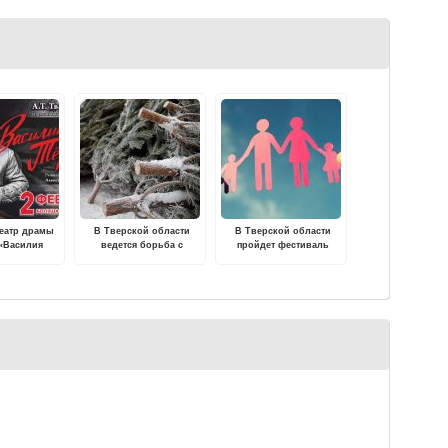
театр драмы
В Тверской области
В Тверской области
 «Василия
ведется борьба с
пройдет фестиваль
» в честь
незаконной вырубкой
художественного
ы победы в
хвойных деревьев
творчества "Семья -
дской битве
источник вдохновения"