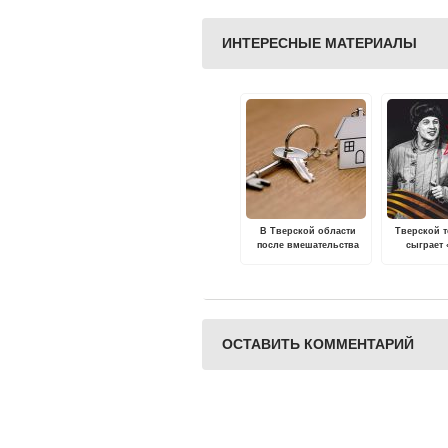
ИНТЕРЕСНЫЕ МАТЕРИАЛЫ
В Тверской области
Тверской 
после вмешательства
сыграет
прокуратуры сироте
Теркина
предоставлена
годовщин
благоустроенная
Сталингра
квартира
ОСТАВИТЬ КОММЕНТАРИЙ