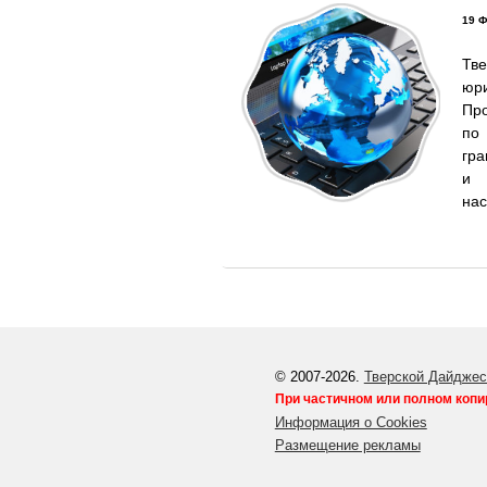
19 Ф
Тв
юри
Пр
по
гра
и 
нас
© 2007-2026.
Тверской Дайджес
При частичном или полном копи
Информация о Cookies
Размещение рекламы