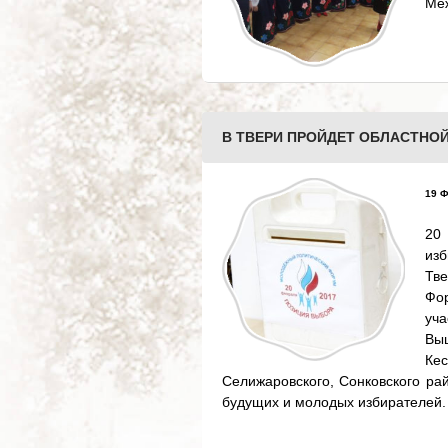
Меж
В ТВЕРИ ПРОЙДЕТ ОБЛАСТНО
19 Ф
20
из
Тв
Фо
уч
Вы
Ке
Селижаровского, Сонковского рай
будущих и молодых избирателей.